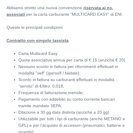
Abbiamo stretto una nuova convenzione
riservata ai ns.
associati
per la carta carburante “MULTICARD EASY” di ENI.
Queste le principali condizioni:
Contratto con singolo tassista
Carta Multicard Easy
Quota associativa annua per carta di € 15 (anziché € 20)
Nessuno sconto in fattura per rifornimenti effettuati in
modalità “self” (iperself / faidate);
Sconto in fattura su carburanti effettuati in modalità
“servito” di €/litro. 0,018;
Frequenza di fatturazione mensile;
Pagamento con addebito su conto corrente bancari
tramite mandato SEPA;
Dilazione a 30 gg data distinta (anziché a 20 gg)
Utilizzabile per tutti i tipi di carburante (anche METANO e
GPL) e per l’acquisto di accessori (pneumatici, batterie e
ricambi)