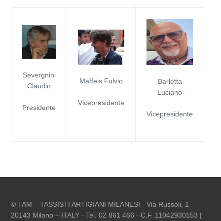
Severgnini
Maffeis Fulvio
Barletta
Claudio
Luciano
Vicepresidente
Presidente
Vicepresidente
© TAM – TASSISTI ARTIGIANI MILANESI - Via Russoli, 1 –
20143 Milano – ITALY - Tel. 02 861 466 - C.F. 11042930153 |