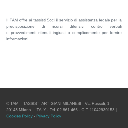
Il TAM offre ai tassisti Soci il servizio di assistenza legale per la
predisposizione di ricorsi difensivi contro verbali
o provvedimenti ritenuti ingiusti o semplicemente per fornire
informazioni.
© TAM – TASSISTI ARTIGIANI MILANESI - Via Russoli, 1 –
20143 Milano – ITALY - Tel. 02 861 466 - C.F. 11042930153 |
Cookies Policy
-
Privacy Policy