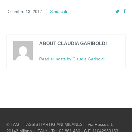
Dicembre 13, 2017
Sindacali
ABOUT CLAUDIA GARIBOLDI
Read all posts by Claudia Gariboldi
© TAM – TASSISTI ARTIGIANI MILANESI - Via Russoli, 1 –
20143 Milano – ITALY - Tel. 02 861 466 - C.F. 11042930153 |