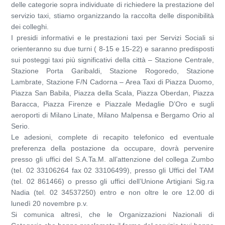
delle categorie sopra individuate di richiedere la prestazione del
servizio taxi, stiamo organizzando la raccolta delle disponibilità
dei colleghi.
I presidi informativi e le prestazioni taxi per Servizi Sociali si
orienteranno su due turni ( 8-15 e 15-22) e saranno predisposti
sui posteggi taxi più significativi della città – Stazione Centrale,
Stazione Porta Garibaldi, Stazione Rogoredo, Stazione
Lambrate, Stazione F/N Cadorna – Area Taxi di Piazza Duomo,
Piazza San Babila, Piazza della Scala, Piazza Oberdan, Piazza
Baracca, Piazza Firenze e Piazzale Medaglie D’Oro e sugli
aeroporti di Milano Linate, Milano Malpensa e Bergamo Orio al
Serio.
Le adesioni, complete di recapito telefonico ed eventuale
preferenza della postazione da occupare, dovrà pervenire
presso gli uffici del S.A.Ta.M. all’attenzione del collega Zumbo
(tel. 02 33106264 fax 02 33106499), presso gli Uffici del TAM
(tel. 02 861466) o presso gli uffici dell’Unione Artigiani Sig.ra
Nadia (tel. 02 34537250) entro e non oltre le ore 12.00 di
lunedì 20 novembre p.v.
Si comunica altresì, che le Organizzazioni Nazionali di