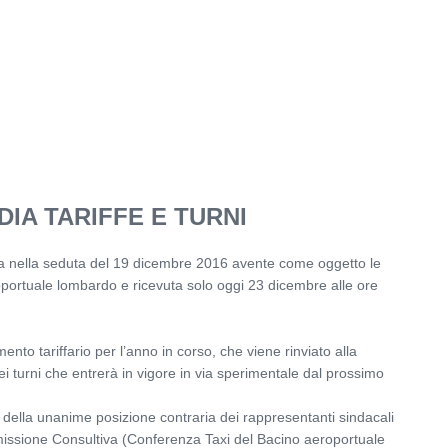
IA TARIFFE E TURNI
ta nella seduta del 19 dicembre 2016 avente come oggetto le
roportuale lombardo e ricevuta solo oggi 23 dicembre alle ore
ento tariffario per l’anno in corso, che viene rinviato alla
ei turni che entrerà in vigore in via sperimentale dal prossimo
la unanime posizione contraria dei rappresentanti sindacali
issione Consultiva (Conferenza Taxi del Bacino aeroportuale