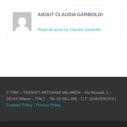
ABOUT CLAUDIA GARIBOLDI
Read all posts by Claudia Gariboldi
© TAM – TASSISTI ARTIGIANI MILANESI - Via Russoli, 1 –
20143 Milano – ITALY - Tel. 02 861 466 - C.F. 11042930153 |
Cookies Policy
-
Privacy Policy