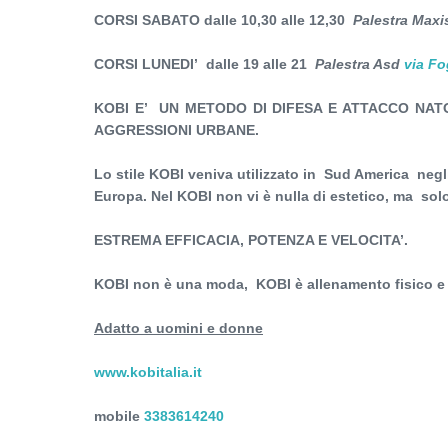
CORSI
SABATO dalle 10,30 alle 12,30
Palestra Max
CORSI LUNEDI’ dalle 19 alle 21
Palestra Asd
via Fo
KOBI E’ UN METODO DI DIFESA E ATTACCO NAT
AGGRESSIONI URBANE.
Lo stile KOBI veniva utilizzato in Sud America negl
Europa. Nel KOBI non vi è nulla di estetico, ma sol
ESTREMA EFFICACIA, POTENZA E VELOCITA’.
KOBI non è una moda, KOBI è allenamento fisico e
Adatto a uomini e donne
www.kobitalia.it
mobile
3383614240