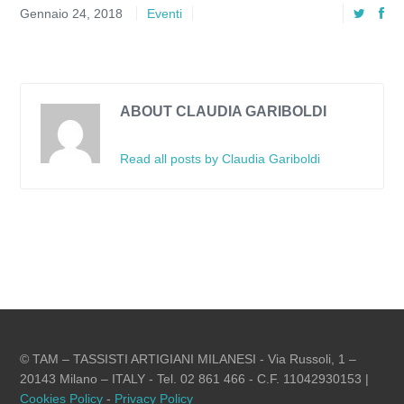
Gennaio 24, 2018
Eventi
ABOUT CLAUDIA GARIBOLDI
Read all posts by Claudia Gariboldi
© TAM – TASSISTI ARTIGIANI MILANESI - Via Russoli, 1 –
20143 Milano – ITALY - Tel. 02 861 466 - C.F. 11042930153 |
Cookies Policy
-
Privacy Policy