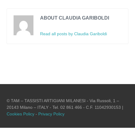
ABOUT CLAUDIA GARIBOLDI
Read all posts by Claudia Gariboldi
© TAM – TASSISTI ARTIGIANI MILANESI - Via Russoli, 1 –
20143 Milano – ITALY - Tel. 02 861 466 - C.F. 11042930153 |
Cookies Policy
-
Privacy Policy