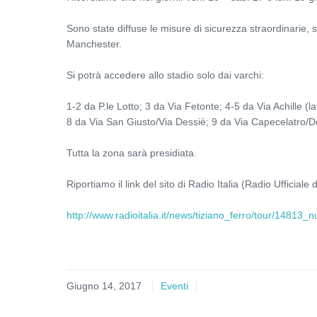
Sono state diffuse le misure di sicurezza straordinarie, st
Manchester.
Si potrà accedere allo stadio solo dai varchi:
1-2 da P.le Lotto; 3 da Via Fetonte; 4-5 da Via Achille (l
8 da Via San Giusto/Via Dessiè; 9 da Via Capecelatro/Do
Tutta la zona sarà presidiata.
Riportiamo il link del sito di Radio Italia (Radio Ufficiale de
http://www.radioitalia.it/news/tiziano_ferro/tour/1481
Giugno 14, 2017
Eventi