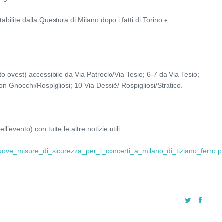
abilite dalla Questura di Milano dopo i fatti di Torino e
ato ovest) accessibile da Via Patroclo/Via Tesio; 6-7 da Via Tesio;
n Gnocchi/Rospigliosi; 10 Via Dessiè/ Rospigliosi/Stratico.
ll’evento) con tutte le altre notizie utili.
3_nuove_misure_di_sicurezza_per_i_concerti_a_milano_di_tiziano_ferro.