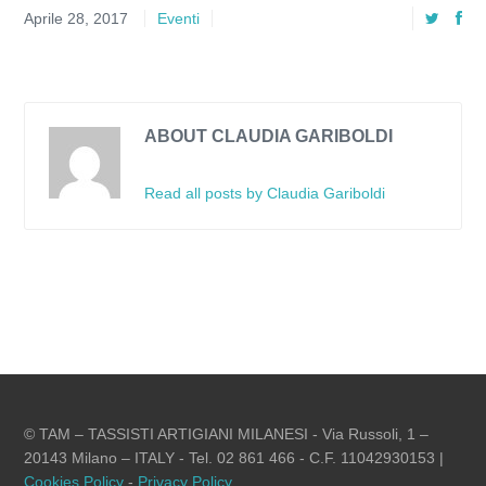
Aprile 28, 2017
Eventi
ABOUT CLAUDIA GARIBOLDI
Read all posts by Claudia Gariboldi
© TAM – TASSISTI ARTIGIANI MILANESI - Via Russoli, 1 –
20143 Milano – ITALY - Tel. 02 861 466 - C.F. 11042930153 |
Cookies Policy
-
Privacy Policy