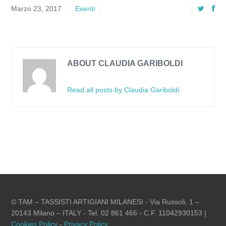
Marzo 23, 2017
Eventi
ABOUT CLAUDIA GARIBOLDI
Read all posts by Claudia Gariboldi
© TAM – TASSISTI ARTIGIANI MILANESI - Via Russoli, 1 –
20143 Milano – ITALY - Tel. 02 861 466 - C.F. 11042930153 |
Cookies Policy
-
Privacy Policy