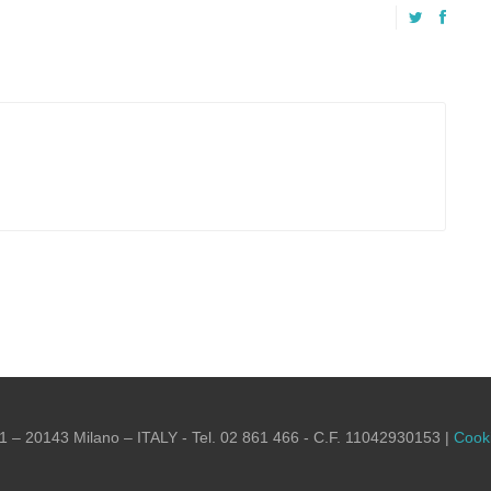
 – 20143 Milano – ITALY - Tel. 02 861 466 - C.F. 11042930153 |
Cooki