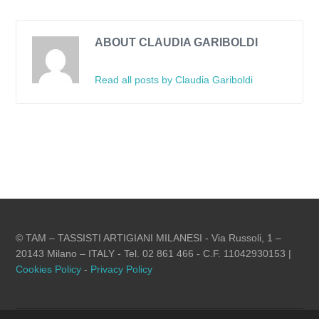
ABOUT CLAUDIA GARIBOLDI
Read all posts by Claudia Gariboldi
© TAM – TASSISTI ARTIGIANI MILANESI - Via Russoli, 1 –
20143 Milano – ITALY - Tel. 02 861 466 - C.F. 11042930153 |
Cookies Policy
-
Privacy Policy