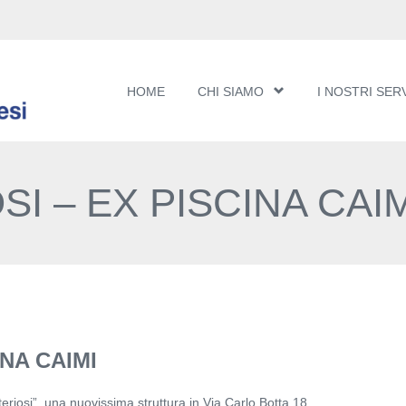
HOME
CHI SIAMO
I NOSTRI SERV
I – EX PISCINA CAI
INA CAIMI
eriosi”, una nuovissima struttura in Via Carlo Botta 18,